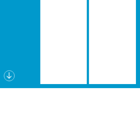
Wissen schafft Visionen
Lectures for Future (L4F) ist eine interdisziplinäre
Vortragsreihe, die seit dem Wintersemester 2019
an verschiedenen österreichischen Hochschulen