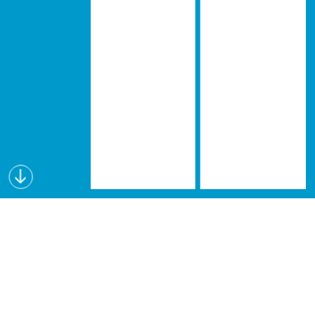
Wissen schafft Visionen
Lectures for Future (L4F) ist eine interdisziplinäre
Vortragsreihe, die seit dem Wintersemester 2019
an verschiedenen österreichischen Hochschulen