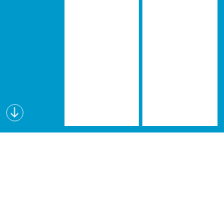
Wissen schafft Visionen
Lectures for Future (L4F) ist eine interdisziplinäre
Vortragsreihe, die seit dem Wintersemester 2019
an verschiedenen österreichischen Hochschulen
angeboten wird. Forschende geben in den L4F