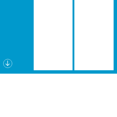
Wissen schafft Visionen
Lectures for Future (L4F) ist eine interdisziplinäre
Vortragsreihe, die seit dem Wintersemester 2019
an verschiedenen österreichischen Hochschulen