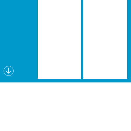
Wissen schafft Visionen
Lectures for Future (L4F) ist eine interdisziplinäre
Vortragsreihe, die seit dem Wintersemester 2019
an verschiedenen österreichischen Hochschulen