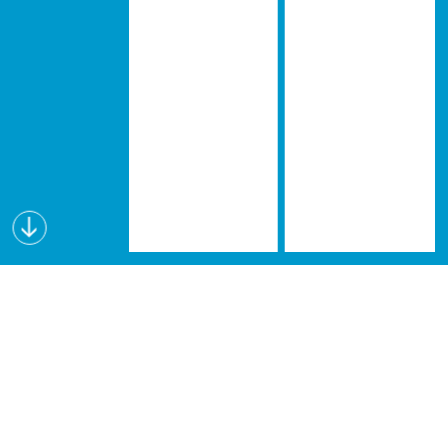
Wissen schafft Visionen
Lectures for Future (L4F) ist eine interdisziplinäre
Vortragsreihe, die seit dem Wintersemester 2019
an verschiedenen österreichischen Hochschulen
angeboten wird. Forschende geben in den L4F