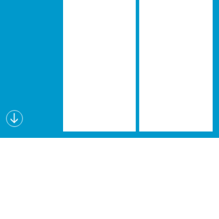
Wissen schafft Visionen
Lectures for Future (L4F) ist eine interdisziplinäre
Vortragsreihe, die seit dem Wintersemester 2019
an verschiedenen österreichischen Hochschulen