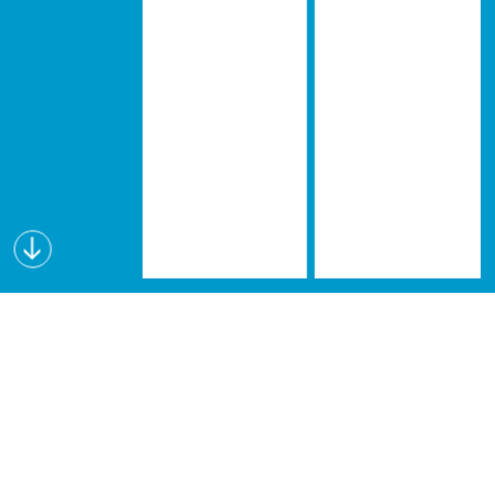
Wissen schafft Visionen
Lectures for Future (L4F) ist eine interdisziplinäre
Vortragsreihe, die seit dem Wintersemester 2019
an verschiedenen österreichischen Hochschulen
angeboten wird. Forschende geben in den L4F