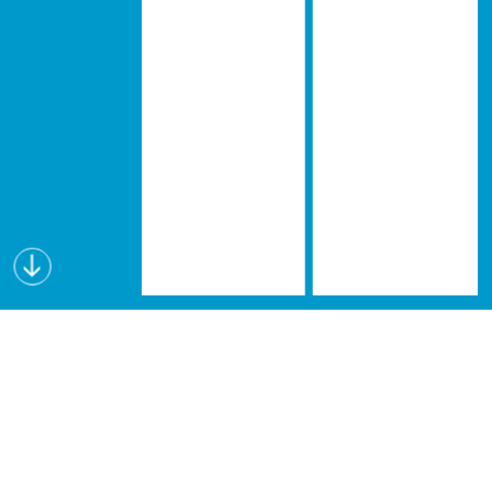
Wissen schafft Visionen
Lectures for Future (L4F) ist eine interdisziplinäre
Vortragsreihe, die seit dem Wintersemester 2019
an verschiedenen österreichischen Hochschulen