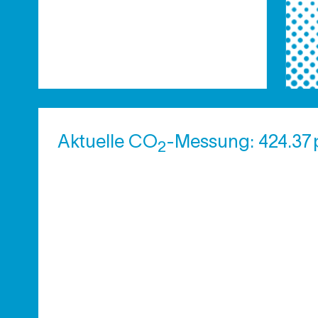
Aktuelle CO
-Messung: 424.37
2